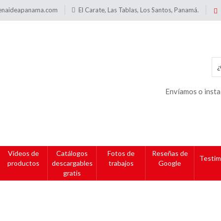
enaideapanama.com
El Carate, Las Tablas, Los Santos, Panamá.
Envíamos o insta
Videos de
Catálogos
Fotos de
Reseñas de
Testim
productos
descargables
trabajos
Google
gratis
de sugerencias Acrílico