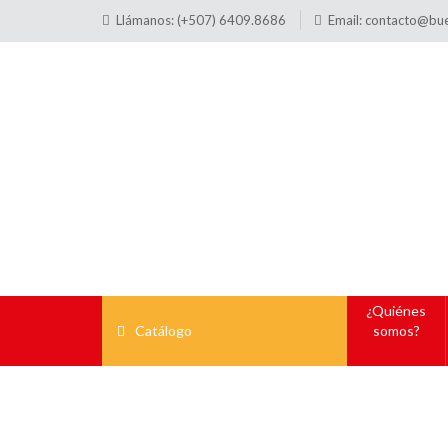
Llámanos: (+507) 6409.8686
Email:
contacto@bu
¿Quiénes
Catálogo
somos?
Buzón 