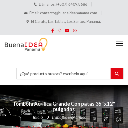
Llámanos: (+507) 6409.8686
Email:
contacto@buenaideapanama.com
El Carate, Las Tablas, Los Santos, Panamá.
Tómbola Acrílica Grande
Con patas 36″x12″
pulgadas
Inicio
Trabajos en Acrílico
Tómbola Acrílica Grande
Con patas 36″x12″ pulgadas