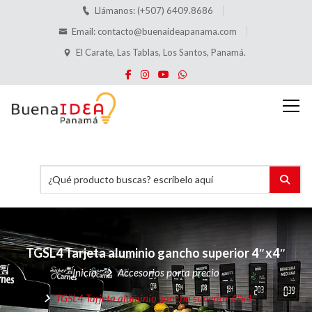
Llámanos: (+507) 6409.8686
Email:
contacto@buenaideapanama.com
El Carate, Las Tablas, Los Santos, Panamá.
TGSL4
Tarjeta aluminio gancho superior
4″x4″
Inicio
Accesorios porta precio
TGSL4
Tarjeta aluminio gancho superior
4″x4″