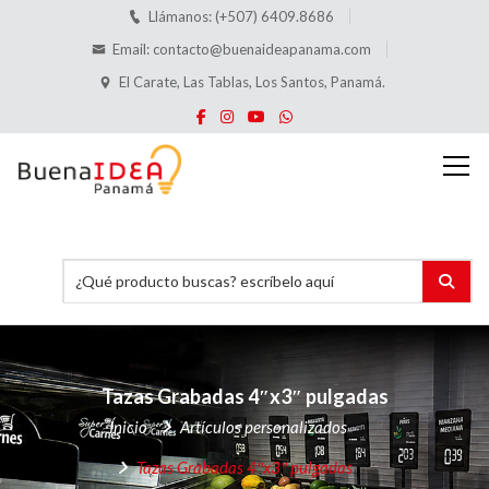
Llámanos: (+507) 6409.8686
Email:
contacto@buenaideapanama.com
El Carate, Las Tablas, Los Santos, Panamá.
Tazas Grabadas
4″x3″ pulgadas
Inicio
Artículos personalizados
Tazas Grabadas
4″x3″ pulgadas