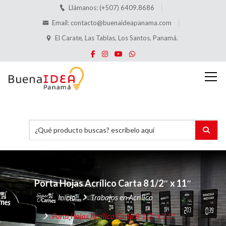
Llámanos: (+507) 6409.8686
Email:
contacto@buenaideapanama.com
El Carate, Las Tablas, Los Santos, Panamá.
Porta Hojas Acrílico
Carta 8 1/2″ x 11″
Inicio
Trabajos en Acrílico
Porta Hojas Acrílico
Carta 8 1/2″ x 11″