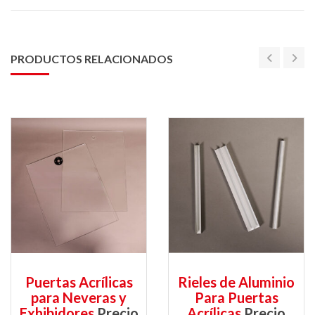
PRODUCTOS RELACIONADOS
Puertas Acrílicas
Rieles de Aluminio
para Neveras y
Para Puertas
Exhibidores
Precio
Acrílicas
Precio