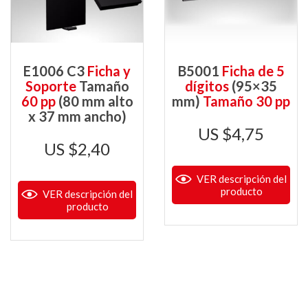
E1006 C3
Ficha y
B5001
Ficha de 5
Soporte
Tamaño
dígitos
(95×35
60 pp
(80 mm alto
mm)
Tamaño 30 pp
x 37 mm ancho)
$
4,75
$
2,40
VER descripción del
producto
VER descripción del
producto