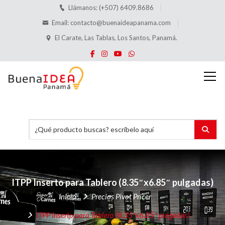
Llámanos: (+507) 6409.8686
Email:
contacto@buenaideapanama.com
El Carate, Las Tablas, Los Santos, Panamá.
ITPP
Inserto para Tablero
(8.35″x6.85″ pulgadas)
Inicio
Precios Pivot Pricer
ITPP
Inserto para Tablero
(8.35″x6.85″ pulgadas)