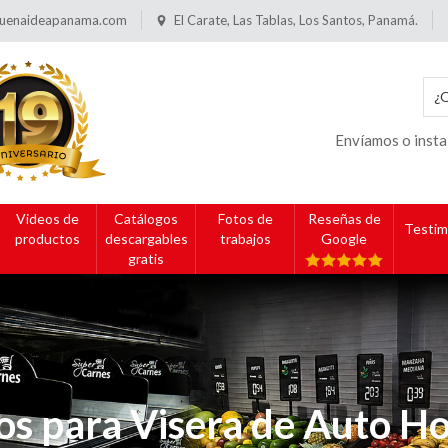
uenaideapanama.com
El Carate, Las Tablas, Los Santos, Panamá.
Envíamos o insta
Videos de
Catálogos
Fotos de
Reseñas de
Testim
productos
descargables
trabajos
Google
gratis
os para Visera de Auto
Ho