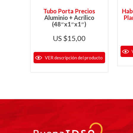
Tubo Porta Precios
Hab
Aluminio + Acrílico
Pl
(48″x1″x1″)
$
15,00
VER descripción del producto