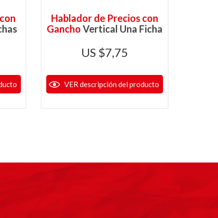
 con
Hablador de Precios con
Habla
chas
Gancho
Vertical Una Ficha
“V”
V
$
7,75
ducto
VER descripción del producto
VER