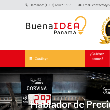
Llámanos: (+507) 6409.8686
Email:
contacto@b
¿Quiénes
Catálogo
somos?
Hablador de Preci