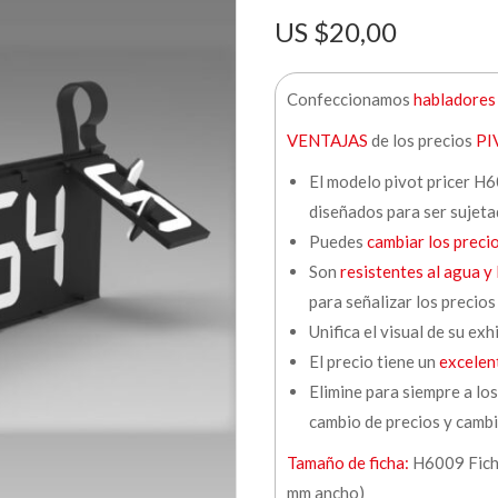
$
20,00
Confeccionamos
habladores 
VENTAJAS
de los precios
PI
El modelo pivot pricer H6
diseñados para ser sujetad
Puedes
cambiar los preci
Son
resistentes al agua y
para señalizar los precios
Unifica el visual de su exh
El precio tiene un
excelen
Elimine para siempre a los
cambio de precios y cambie
Tamaño de ficha:
H6009 Ficha
mm ancho)