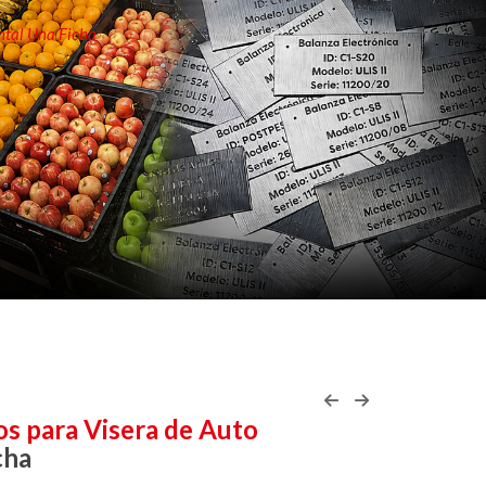
ntal Una Ficha
os para Visera de Auto
cha