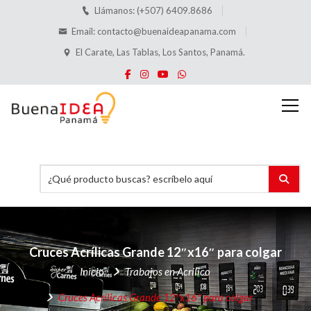
Llámanos: (+507) 6409.8686
Email:
contacto@buenaideapanama.com
El Carate, Las Tablas, Los Santos, Panamá.
Cruces Acrílicas
Grande 12″x16″ para colgar
Inicio
Trabajos en Acrílico
Cruces Acrílicas
Grande 12″x16″ para colgar