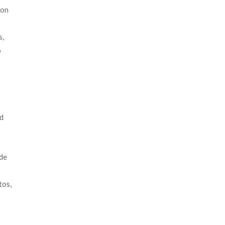
con
s,
o
d
 de
tos,