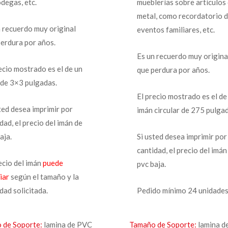
degas, etc.
mueblerías sobre artículos
metal, como recordatorio 
n recuerdo muy original
eventos familiares, etc.
perdura por años.
Es un recuerdo muy origina
ecio mostrado es el de un
que perdura por años.
 de 3×3 pulgadas.
El precio mostrado es el de
ted desea imprimir por
imán circular de 275 pulgad
dad, el precio del imán de
aja.
Si usted desea imprimir por
cantidad, el precio del imán
ecio del imán
puede
pvc baja.
iar
según el tamaño y la
dad solicitada.
Pedido mínimo 24 unidades
 de Soporte:
lamina de PVC
Tamaño de Soporte:
lamina d