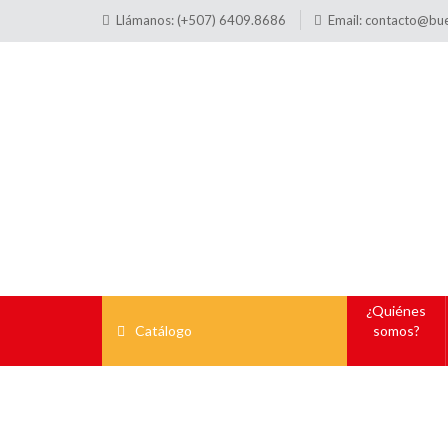
Llámanos: (+507) 6409.8686
Email:
contacto@bu
¿Quiénes
Catálogo
somos?