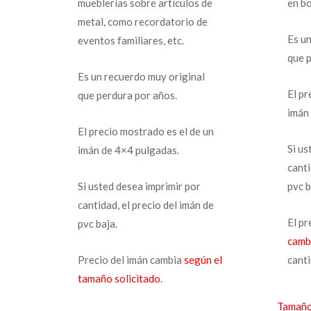
mueblerías sobre artículos de
en bo
metal, como recordatorio de
Es u
eventos familiares, etc.
que 
Es un recuerdo muy original
El pr
que perdura por años.
imán
El precio mostrado es el de un
Si us
imán de 4×4 pulgadas.
canti
Si usted desea imprimir por
pvc b
cantidad, el precio del imán de
El pr
pvc baja.
camb
Precio del imán cambia
según el
canti
tamaño solicitado
.
Tamaño