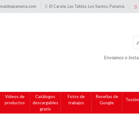
enaideapanama.com
El Carate, Las Tablas, Los Santos, Panamá.
Envíamos o insta
Videos de
Catálogos
Fotos de
Reseñas de
Testim
productos
descargables
trabajos
Google
gratis
Imanes en PVC