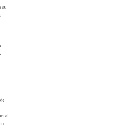
e su
u
a
s
 de
metal
en