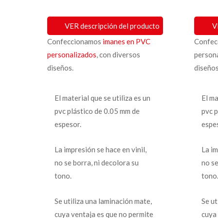
VER descripción del producto
V
Confeccionamos
imanes en PVC
Confec
personalizados
, con diversos
person
diseños.
diseños
El material que se utiliza es un
El ma
pvc plástico de 0.05 mm de
pvc 
espesor.
espe
La impresión se hace en vinil,
La im
no se borra, ni decolora su
no se
tono.
tono
Se utiliza una laminación mate,
Se ut
cuya ventaja es que no permite
cuya