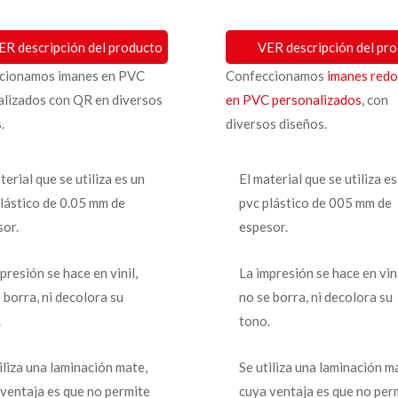
ER descripción del producto
VER descripción del pr
cionamos imanes en PVC
Confeccionamos
imanes red
alizados con QR en diversos
en PVC personalizados
, con
.
diversos diseños.
terial que se utiliza es un
El material que se utiliza es
plástico de 0.05 mm de
pvc plástico de 005 mm de
sor.
espesor.
presión se hace en vinil,
La impresión se hace en vini
 borra, ni decolora su
no se borra, ni decolora su
.
tono.
iliza una laminación mate,
Se utiliza una laminación m
 ventaja es que no permite
cuya ventaja es que no per