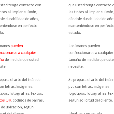
usted tenga contacto con
que usted tenga contacto 
intas al limpiar su imán,
las tintas al limpiar su imán,
le durabilidad de años,
dándole durabilidad de año
eniéndose en perfecto
manteniéndose en perfect
do.
estado.
imanes
pueden
Los imanes pueden
eccionarse a cualquier
confeccionarse a cualquier
ño
de medida que usted
tamaño de medida que uste
ite.
necesite.
epara el arte del imán de
Se prepara el arte del imán
on letras, imágenes,
pvc con letras, imágenes,
ipos, fotografías, textos,
logotipos, fotografías, tex
gos QR
, códigos de barras,
según solicitud del cliente.
 de ubicación, según
Ideal para un regalo
itud del cliente.