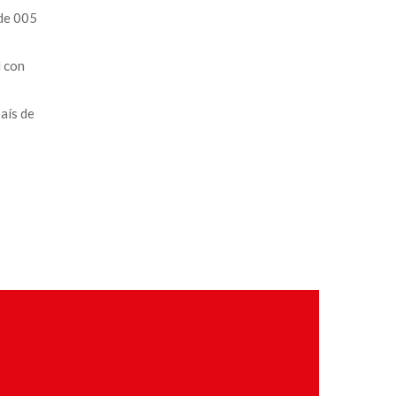
 de 005
l con
país de