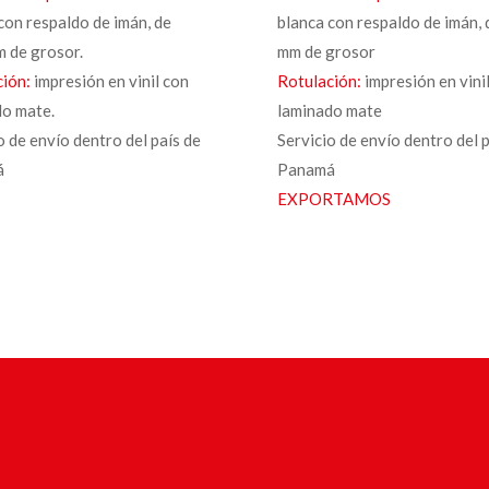
con respaldo de imán, de
blanca con respaldo de imán,
m de grosor.
mm de grosor
ción:
impresión en vinil con
Rotulación:
impresión en vini
do mate.
laminado mate
o de envío dentro del país de
Servicio de envío dentro del 
á
Panamá
EXPORTAMOS