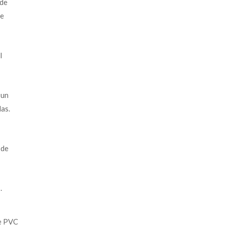
 de
de
l
 un
as.
 de
.
e PVC