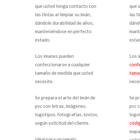
que usted tenga contacto con
que 
las tintas al limpiar su imán,
las t
dándole durabilidad de años,
dándo
manteniéndose en perfecto
mant
estado.
esta
Los imanes pueden
Los 
confeccionarse a cualquier
conf
tamaño de medida que usted
tama
necesite.
neces
Se prepara el arte del imán de
Se pr
pvc con letras, imágenes,
pvc c
logotipos, fotografías, textos,
logot
según solicitud del cliente.
códi
mapa
Ideal para un regalo
solic