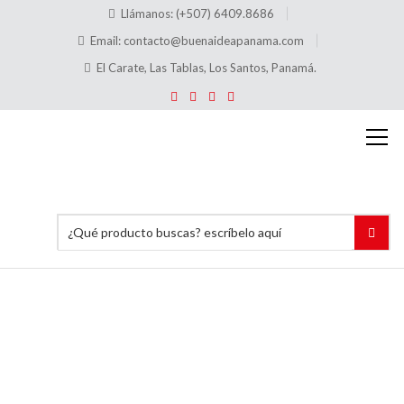
Llámanos: (+507) 6409.8686
Email:
contacto@buenaideapanama.com
El Carate, Las Tablas, Los Santos, Panamá.
Cajas
Acrílicas
Inicio
Señalización
para tiendas