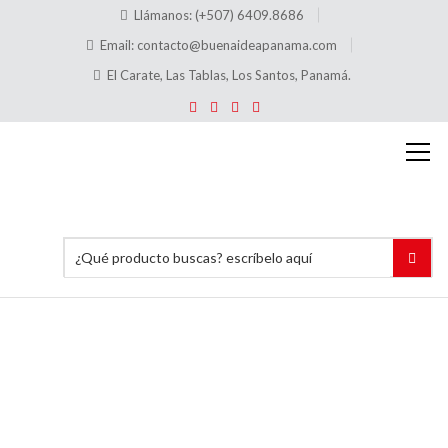
Llámanos: (+507) 6409.8686
Email:
contacto@buenaideapanama.com
El Carate, Las Tablas, Los Santos, Panamá.
Zapaterías
Inicio
Señalización
de precios