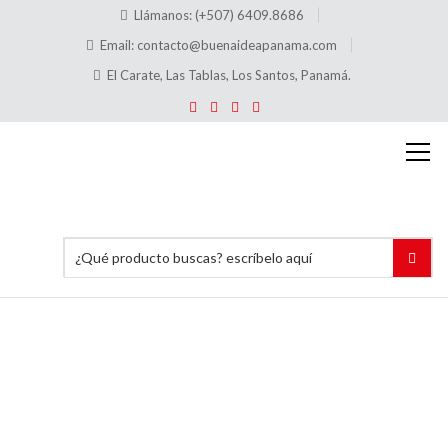
Llámanos: (+507) 6409.8686
Email:
contacto@buenaideapanama.com
El Carate, Las Tablas, Los Santos, Panamá.
Letreros
para
piso
Inicio
Señalización