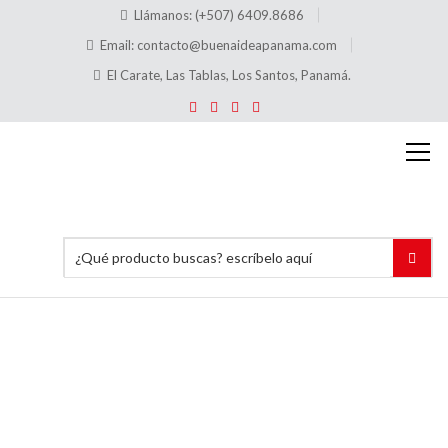
Llámanos: (+507) 6409.8686
Email:
contacto@buenaideapanama.com
El Carate, Las Tablas, Los Santos, Panamá.
Precios
tamaño
80 pp
Inicio
Precios