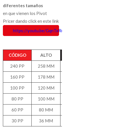
diferentes tamaños
en que vienen los Pivot
Pricer dando click en este link
https://youtu.be/GqnTxRuIAs8
CÓDIGO
ALTO
ANCHO
240 PP
258 MM
146 MM
160 PP
178 MM
96 MM
100 PP
120 MM
61 MM
80 PP
100 MM
48 MM
60 PP
80 MM
37 MM
30 PP
36 MM
77 MM