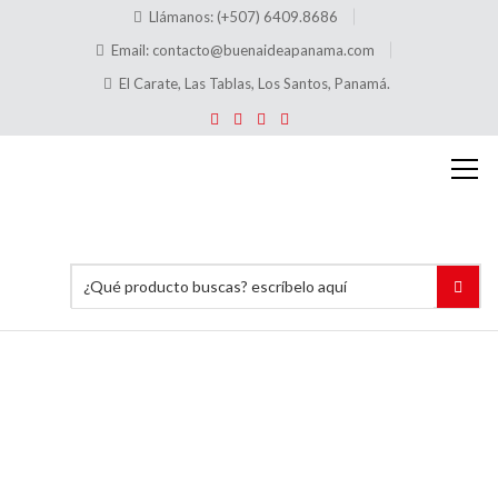
Llámanos: (+507) 6409.8686
Email:
contacto@buenaideapanama.com
El Carate, Las Tablas, Los Santos, Panamá.
Cuadro
comparativo
de
Tamaños
Inicio