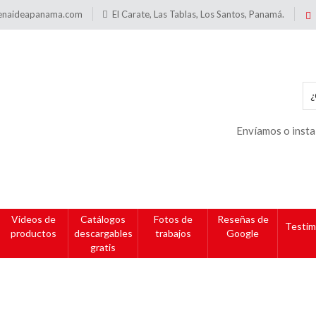
enaideapanama.com
El Carate, Las Tablas, Los Santos, Panamá.
Envíamos o insta
Videos de
Catálogos
Fotos de
Reseñas de
Testim
productos
descargables
trabajos
Google
gratis
Círculo acrílico