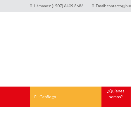
Llámanos: (+507) 6409.8686
Email:
contacto@bu
¿Quiénes
Catálogo
somos?