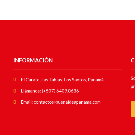
INFORMACIÓN
C
So
El Carate, Las Tablas, Los Santos, Panamá.
pr
Llámanos: (+507) 6409.8686
Email: contacto@buenaideapanama.com