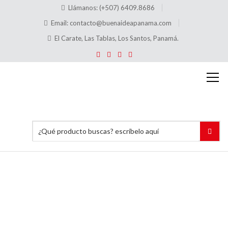
Llámanos: (+507) 6409.8686
Email:
contacto@buenaideapanama.com
El Carate, Las Tablas, Los Santos, Panamá.
Alquiler
de
Generador
Eléctrico
Inicio