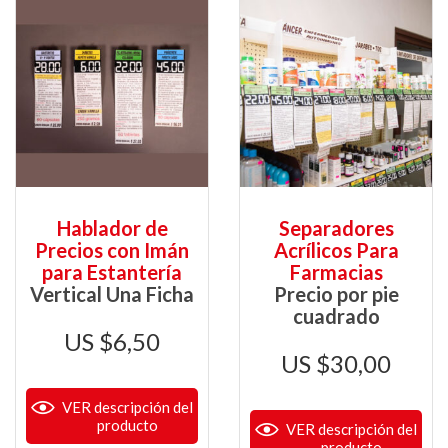
Hablador de
Separadores
Precios con Imán
Acrílicos Para
para Estantería
Farmacias
Vertical Una Ficha
Precio por pie
cuadrado
$
6,50
$
30,00
VER descripción del
producto
VER descripción del
producto