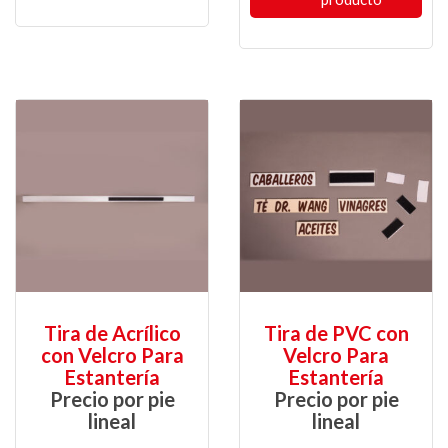
Tira de Acrílico
Tira de PVC con
con Velcro Para
Velcro Para
Estantería
Estantería
Precio por pie
Precio por pie
lineal
lineal