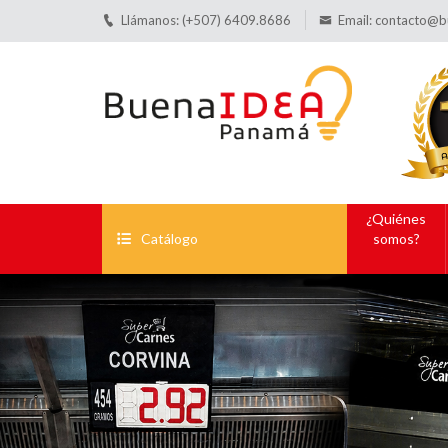
Llámanos: (+507) 6409.8686
Email:
contacto@b
¿Quiénes
Catálogo
somos?