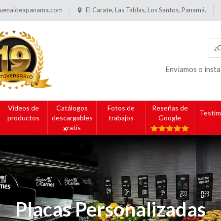
uenaideapanama.com
El Carate, Las Tablas, Los Santos, Panamá.
Envíamos o insta
Videos de
Catálogos
Fotos de
Reseñas de
Testim
productos
descargables
trabajos
Google
gratis
Placas Personalizadas