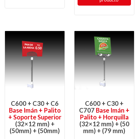
C600 + C30 + C6
C600 + C30 +
Base Imán + Palito
C707
Base Imán +
+ Soporte Superior
Palito + Horquilla
(32×12 mm) +
(32×12 mm) + (50
(50mm) + (50mm)
mm) + (79 mm)