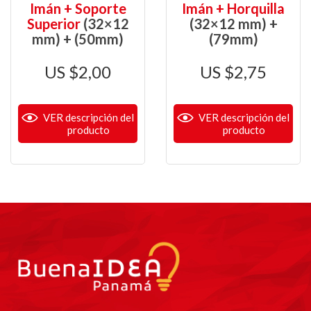
Imán + Soporte
Imán + Horquilla
Superior
(32×12
(32×12 mm) +
mm) + (50mm)
(79mm)
$
2,00
$
2,75
VER descripción del
VER descripción del
producto
producto