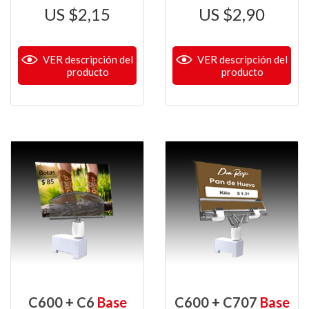
$
2,15
$
2,90
VER descripción del
VER descripción del
producto
producto
C600 + C6
Base
C600 + C707
Base