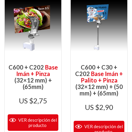
C600 + C202
Base
C600 + C30 +
Imán + Pinza
C202
Base Imán +
(32×12 mm) +
Palito + Pinza
(65mm)
(32×12 mm) + (50
mm) + (65mm)
$
2,75
$
2,90
VER descripción del
producto
VER descripción del
producto