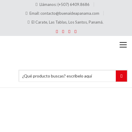
Llámanos: (+507) 6409.8686
Email:
contacto@buenaideapanama.com
El Carate, Las Tablas, Los Santos, Panamá.
TKPP
Tira Kilo
para
Tablero
(8.35″x1.50″
pulgadas)