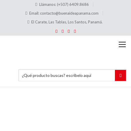
Llámanos: (+507) 6409.8686
Email:
contacto@buenaideapanama.com
El Carate, Las Tablas, Los Santos, Panamá.
Plataforma
Acero
Galvanizado
Accesorio
para
Andamios