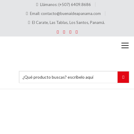
Llámanos: (+507) 6409.8686
Email:
contacto@buenaideapanama.com
El Carate, Las Tablas, Los Santos, Panamá.
Placas
Conmemorativas
Marmolina
Grabada
en Láser
Inicio