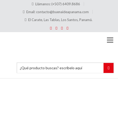
Llámanos: (+507) 6409.8686
Email:
contacto@buenaideapanama.com
El Carate, Las Tablas, Los Santos, Panamá.
N101
Soporte
de ficha
1 dígito
Tamaño
160 pp