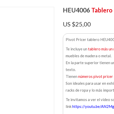
HEU4006
Tablero 
$
25,00
Pivot Pricer tablero HEU40
Te incluye un
tablero más un 
muebles de madera o metal.
En la parte superior tienen 
texto.
Tienen
números pivot pricer
Son ideales para usar en exh
racks de ropa y lo más impor
Te invitamos a ver el video s
link
https://youtu.be/AN