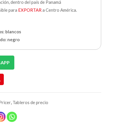
ación, dentro del país de Panamá
nible para
EXPORTAR
a Centro América.
s: blancos
ndo: negro
SAPP
L
Pricer
,
Tableros de precio