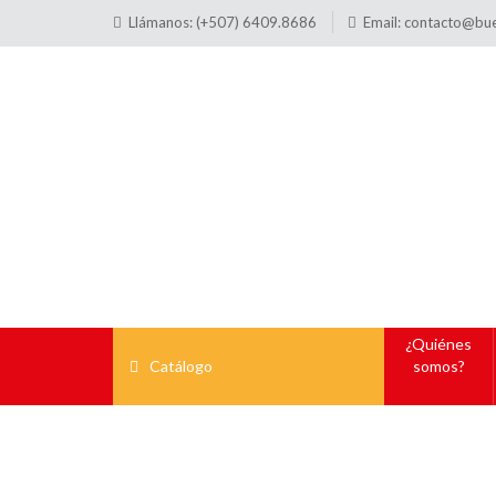
Llámanos: (+507) 6409.8686
Email:
contacto@bu
¿Quiénes
Catálogo
somos?
HEU4006
Table