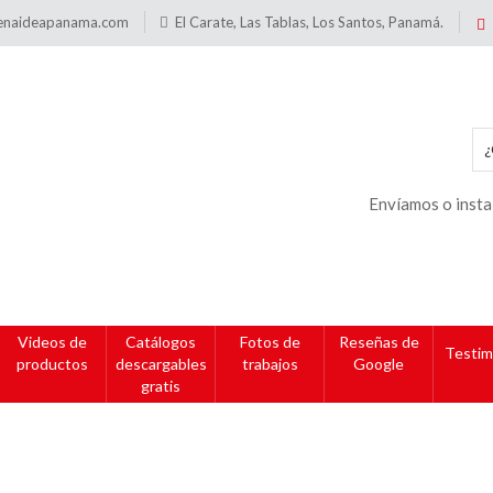
enaideapanama.com
El Carate, Las Tablas, Los Santos, Panamá.
Envíamos o insta
Videos de
Catálogos
Fotos de
Reseñas de
Testim
productos
descargables
trabajos
Google
gratis
ro con Riel
(12″x8.5″ pul