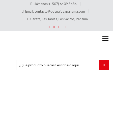
Llámanos: (+507) 6409.8686
Email:
contacto@buenaideapanama.com
El Carate, Las Tablas, Los Santos, Panamá.
Señalización
con
letreros
Inicio
Señalización