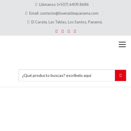
Llámanos: (+507) 6409.8686
Email:
contacto@buenaideapanama.com
El Carate, Las Tablas, Los Santos, Panamá.
Plataforma
de
acero
Inicio
Ventas de