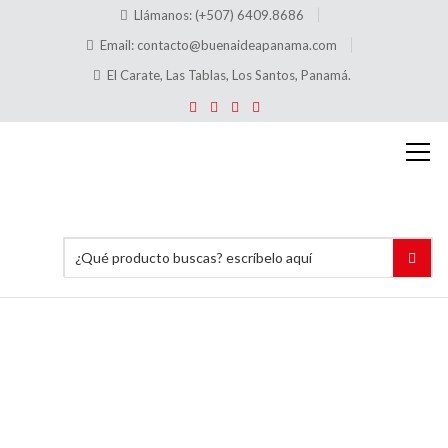
Llámanos: (+507) 6409.8686
Email:
contacto@buenaideapanama.com
El Carate, Las Tablas, Los Santos, Panamá.
Alquiler
de
Hidrolavadora
Inicio
Alquiler