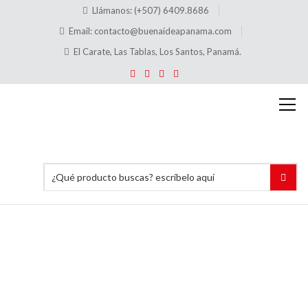
Llámanos: (+507) 6409.8686
Email:
contacto@buenaideapanama.com
El Carate, Las Tablas, Los Santos, Panamá.
Alquiler
de
Bomba
de Agua
Inicio