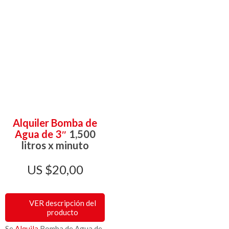
Alquiler Bomba de
Agua de 3″
1,500
litros x minuto
$
20,00
VER descripción del
producto
Se
Alquila
Bomba de Agua de